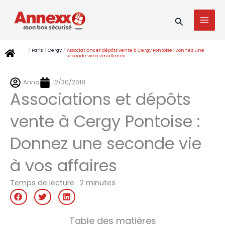
Aller
MAI
au
Recherche
MEN
contenu
/
Paris
/
Cergy
/
Associations et dépôts vente à Cergy Pontoise : Donnez une
seconde vie à vos affaires
Anna
12/30/2018
Associations et dépôts
vente à Cergy Pontoise :
Donnez une seconde vie
à vos affaires
Temps de lecture :
2
minutes
Table des matières