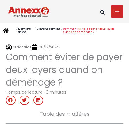
Aller
MAI
au
Recherche
MEN
contenu
/
Moments
/
Déménagement
/
Comment éviter de payer deux loyers
de vie
quand on déménage ?
redactrice
08/12/2024
Comment éviter de payer
deux loyers quand on
déménage ?
Temps de lecture :
3
minutes
Table des matières