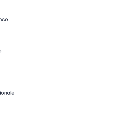
ance
e
ionale