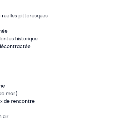
 ruelles pittoresques
anée
antes historique
 décontractée
ne
s de mer)
eux de rencontre
 air