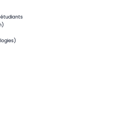
 étudiants
h)
logies)