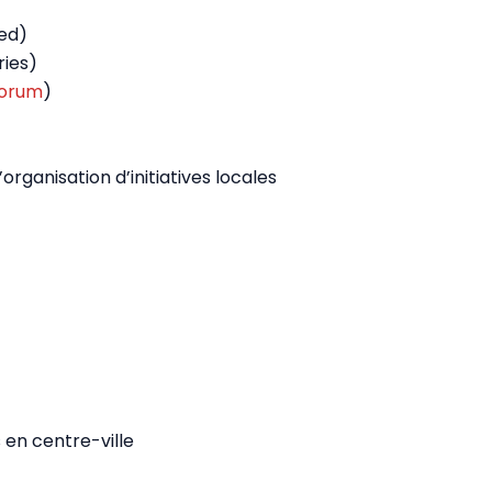
med)
ries)
orum
)
organisation d’initiatives locales
 en centre-ville