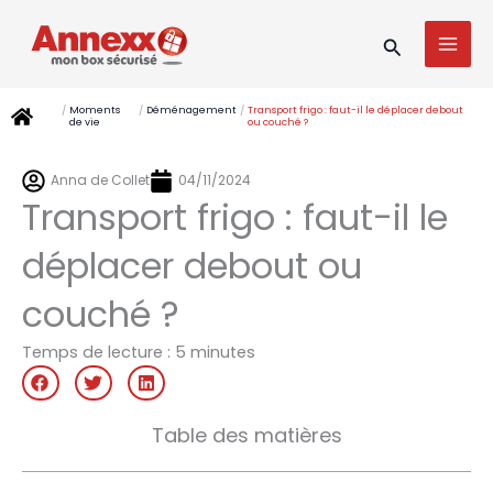
Aller
MAI
au
Recherche
MEN
contenu
/
Moments
/
Déménagement
/
Transport frigo : faut-il le déplacer debout
de vie
ou couché ?
Anna de Collet
04/11/2024
Transport frigo : faut-il le
déplacer debout ou
couché ?
Temps de lecture :
5
minutes
Table des matières