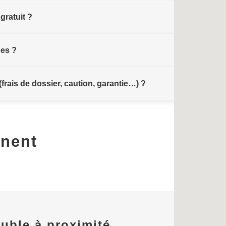
gratuit ?
ues ?
(frais de dossier, caution, garantie…) ?
gnent
uble à proximité