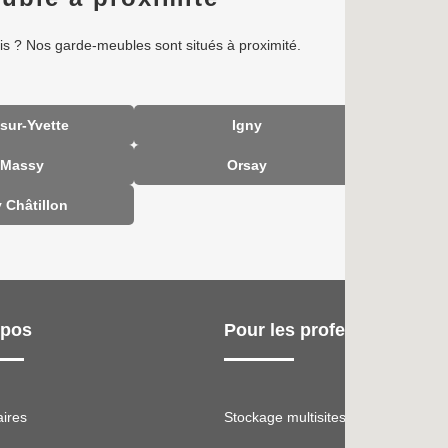
is ? Nos garde-meubles sont situés à proximité.
-sur-Yvette
Igny
Massy
Orsay
P
y Châtillon
opos
Pour les professionnels
aires
Stockage multisites