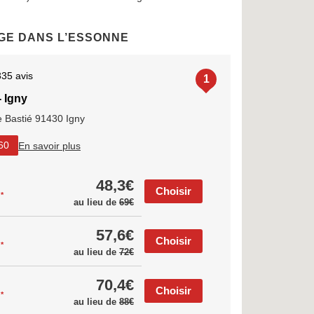
GE DANS L’ESSONNE
335 avis
1
- Igny
 Bastié 91430 Igny
En savoir plus
60
48,3€
Choisir
*
s
au lieu de
69€
57,6€
Choisir
*
s
au lieu de
72€
70,4€
Choisir
*
s
au lieu de
88€