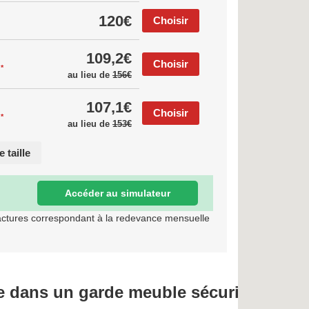
120€
Choisir
109,2€
Choisir
*
s
au lieu de
156€
107,1€
Choisir
*
s
au lieu de
153€
 taille
Accéder au simulateur
actures correspondant à la redevance mensuelle
 dans un garde meuble sécurisé :