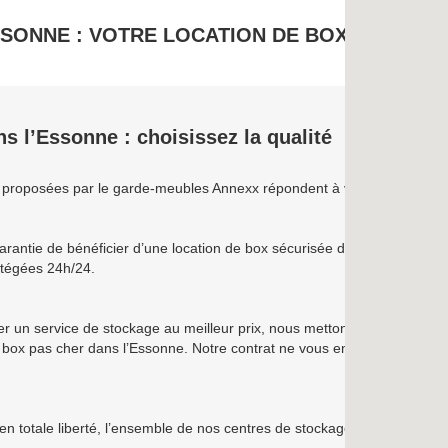
SONNE : VOTRE LOCATION DE BOX ANNEXX 
s l’Essonne : choisissez la qualité
 proposées par le garde-meubles Annexx répondent à vos besoins et proj
arantie de bénéficier d’une location de box sécurisée dans l’Essonne. Av
rotégées 24h/24.
 un service de stockage au meilleur prix, nous mettons tout en œuvre
 box pas cher dans l’Essonne. Notre contrat ne vous engage pas et vou
en totale liberté, l’ensemble de nos centres de stockage et garde-meub