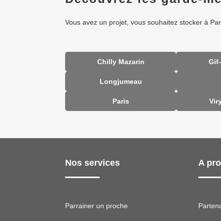
Vous avez un projet, vous souhaitez stocker à Par
Chilly Mazarin
Gif
Longjumeau
Paris
Vir
Nos services
A pr
Parrainer un proche
Parten