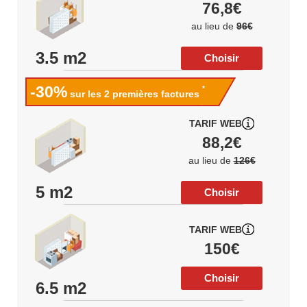
76,8€
au lieu de
96€
3.5 m2
Choisir
-30%
*
sur les 2 premières factures
TARIF WEB
88,2€
au lieu de
126€
5 m2
Choisir
TARIF WEB
150€
Choisir
6.5 m2