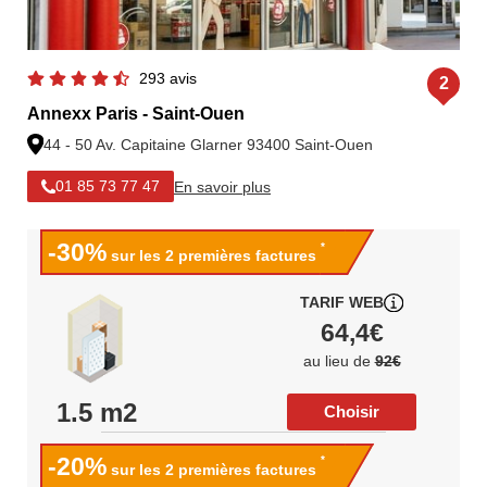
293 avis
2
Annexx Paris - Saint-Ouen
44 - 50 Av. Capitaine Glarner 93400 Saint-Ouen
En savoir plus
01 85 73 77 47
-30%
*
sur les 2 premières factures
TARIF WEB
64,4€
au lieu de
92€
1.5 m2
Choisir
-20%
*
sur les 2 premières factures