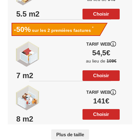
5.5 m2
Choisir
-50%
*
sur les 2 premières factures
TARIF WEB
54,5€
au lieu de
109€
7 m2
Choisir
TARIF WEB
141€
Choisir
8 m2
Plus de taille