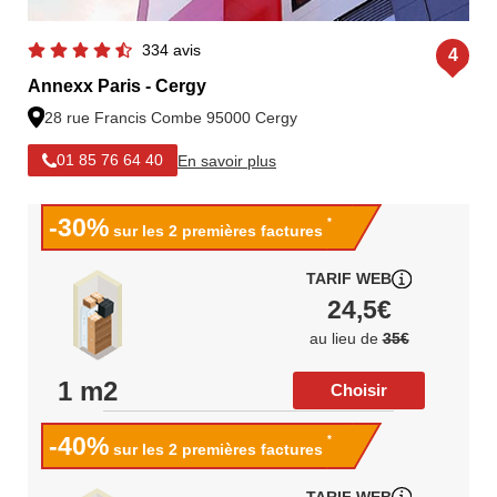
334 avis
4
Annexx Paris - Cergy
28 rue Francis Combe 95000 Cergy
En savoir plus
01 85 76 64 40
-30%
*
sur les 2 premières factures
TARIF WEB
24,5€
au lieu de
35€
1 m2
Choisir
-40%
*
sur les 2 premières factures
TARIF WEB