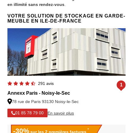
en illimité sans rendez-vous
.
VOTRE SOLUTION DE STOCKAGE EN GARDE-
MEUBLE EN ILE-DE-FRANCE
291 avis
1
Annexx Paris - Noisy-le-Sec
78 rue de Paris 93130 Noisy-le-Sec
En savoir plus
01 85 78 79 00
-30%
*
sur les 2 premières factures