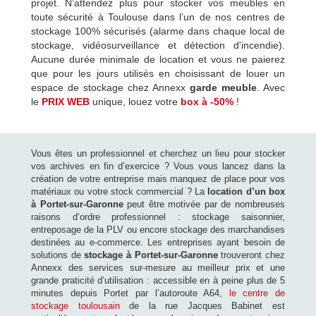
projet. N’attendez plus pour stocker vos meubles en
toute sécurité à Toulouse dans l’un de nos centres de
stockage 100% sécurisés (alarme dans chaque local de
stockage, vidéosurveillance et détection d'incendie).
Aucune durée minimale de location et vous ne paierez
que pour les jours utilisés en choisissant de louer un
espace de stockage chez Annexx
garde meuble
. Avec
le
PRIX WEB
unique, louez votre
box à -50%
!
Vous êtes un professionnel et cherchez un lieu pour stocker
vos archives en fin d’exercice ? Vous vous lancez dans la
création de votre entreprise mais manquez de place pour vos
matériaux ou votre stock commercial ? La
location d’un box
à Portet-sur-Garonne
peut être motivée par de nombreuses
raisons d’ordre professionnel : stockage saisonnier,
entreposage de la PLV ou encore stockage des marchandises
destinées au e-commerce. Les entreprises ayant besoin de
solutions de
stockage à Portet-sur-Garonne
trouveront chez
Annexx des services sur-mesure au meilleur prix et une
grande praticité d’utilisation : accessible en à peine plus de 5
minutes depuis Portet par l’autoroute A64,
le centre de
stockage toulousain
de la rue Jacques Babinet est