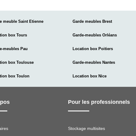
e meuble Saint Etienne
Garde meubles Brest
tion box Tours
Garde-meubles Orléans
e-meubles Pau
Location box Poitiers
tion box Toulouse
Garde-meubles Nantes
tion box Toulon
Location box Nice
opos
Pour les professionnels
aires
Stockage multisites