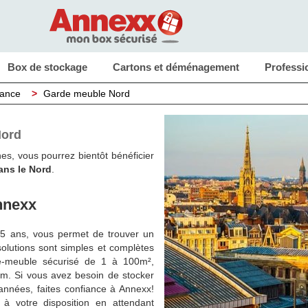
Box de stockage
Cartons et déménagement
Professi
rance
>
Garde meuble Nord
ord
es, vous pourrez bientôt bénéficier
ans le Nord
.
nnexx
15 ans, vous permet de trouver un
lutions sont simples et complètes
de-meuble sécurisé de 1 à 100m²,
um. Si vous avez besoin de stocker
années, faites confiance à Annexx!
à votre disposition en attendant