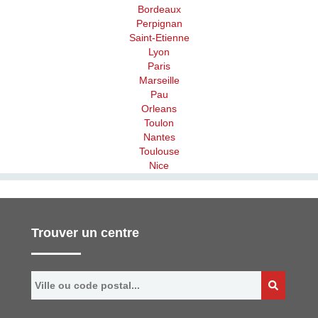
Bordeaux
Perpignan
Saint-Etienne
Lyon
Paris
Marseille
Pau
Orleans
Toulon
Nantes
Toulouse
Nice
Trouver un centre