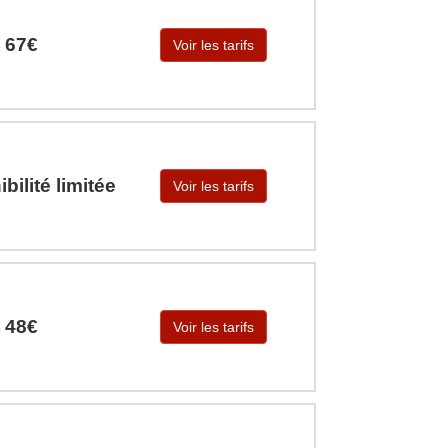
67€
Voir les tarifs
e
bilité limitée
Voir les tarifs
48€
Voir les tarifs
e