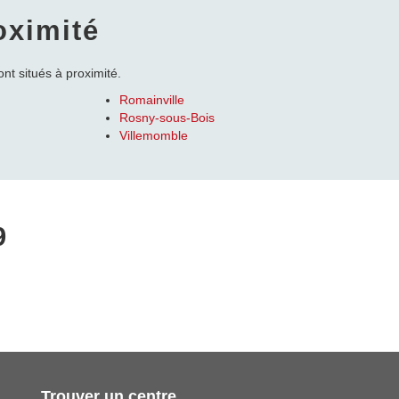
oximité
nt situés à proximité.
Romainville
Rosny-sous-Bois
Villemomble
9
Trouver un centre