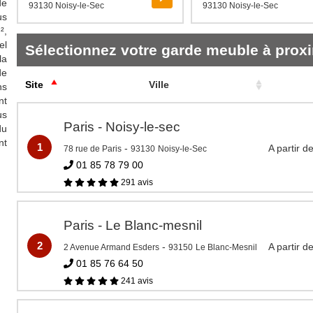
de
93130 Noisy-le-Sec
93130 Noisy-le-Sec
us
²,
el
Sélectionnez votre garde meuble à proxi
la
de
Site
Ville
ns
nt
us
Paris - Noisy-le-sec
du
nt
1
-
A partir d
78 rue de Paris
93130
Noisy-le-Sec
01 85 78 79 00
291 avis
Paris - Le Blanc-mesnil
2
-
A partir d
2 Avenue Armand Esders
93150
Le Blanc-Mesnil
01 85 76 64 50
241 avis