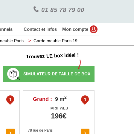
01 85 78 79 00
onnels
Contact et infos
Mon compte
meuble Paris
>
Garde meuble Paris 19
Trouvez LE box idéal !
SIMULATEUR DE TAILLE DE BOX
2
Grand :
9 m
TARIF WEB
196€
78 rue de Paris