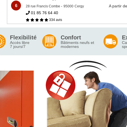
6
-
A partir d
28 rue Francis Combe
95000
Cergy
01 85 76 64 40
334 avis
Flexibilité
Confort
E
Accès libre
Bâtiments neufs et
Ca
7 jours/7
modernes
sp