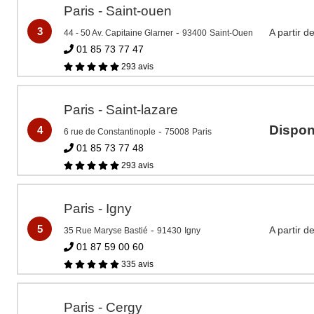
Paris - Saint-ouen
3
-
A partir d
44 - 50 Av. Capitaine Glarner
93400
Saint-Ouen
01 85 73 77 47
293 avis
Paris - Saint-lazare
Disponi
4
-
6 rue de Constantinople
75008
Paris
01 85 73 77 48
293 avis
Paris - Igny
5
-
A partir d
35 Rue Maryse Bastié
91430
Igny
01 87 59 00 60
335 avis
Paris - Cergy