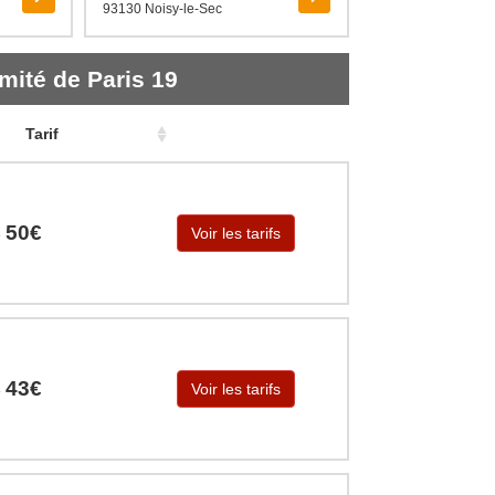
93130 Noisy-le-Sec
mité de Paris 19
Tarif
50€
Voir les tarifs
e
43€
Voir les tarifs
e