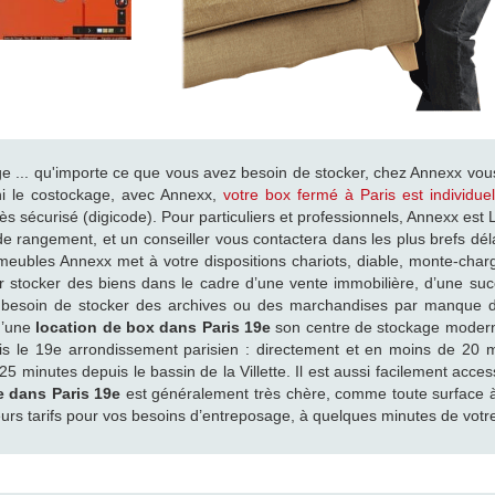
... qu'importe ce que vous avez besoin de stocker, chez Annexx vou
ini le costockage, avec Annexx,
votre box fermé à Paris est individuel
 sécurisé (digicode). Pour particuliers et professionnels, Annexx est 
x de rangement, et un conseiller vous contactera dans les plus brefs dé
ubles Annexx met à votre dispositions chariots, diable, monte-charge
 stocker des biens dans le cadre d’une vente immobilière, d’une s
besoin de stocker des archives ou des marchandises par manque 
d’une
location de box dans Paris 19e
son centre de stockage moderne
puis le 19e arrondissement parisien : directement et en moins de 20
 minutes depuis le bassin de la Villette. Il est aussi facilement acce
e dans Paris 19e
est généralement très chère, comme toute surface à 
eurs tarifs pour vos besoins d’entreposage, à quelques minutes de vot