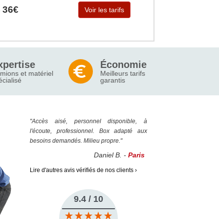
36€
Voir les tarifs
e
xpertise
Économie
mions et matériel
Meilleurs tarifs
écialisé
garantis
"Accès aisé, personnel disponible, à
l'écoute, professionnel. Box adapté aux
besoins demandés. Milieu propre."
Daniel B. -
Paris
Lire d'autres avis vérifiés de nos clients ›
9.4 / 10