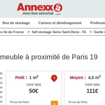
Box de stockage
Cartons et déménagement
Professi
ox Ile-de-France
>
Self stockage Seine-Saint-Denis - 93
>
Garde 
 meuble à proximité de Paris 19
la
2
2
Petit :
1 m
Moyen :
4,5 m
un
os
TARIF WEB
TARIF WEB
ce
50€
111€
on
es
ne
78 rue de Paris
78 rue de Paris