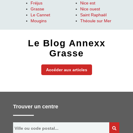
Fréjus
Nice est
Grasse
Nice ouest
Le Cannet
Saint Raphaël
Mougins
Théoule sur Mer
Le Blog Annexx
Grasse
Accéder aux articles
Trouver un centre