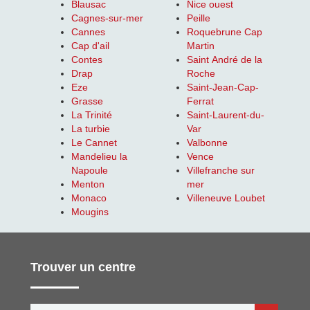
Blausac
Nice ouest
Cagnes-sur-mer
Peille
Cannes
Roquebrune Cap
Cap d'ail
Martin
Contes
Saint André de la
Drap
Roche
Eze
Saint-Jean-Cap-
Grasse
Ferrat
La Trinité
Saint-Laurent-du-
La turbie
Var
Le Cannet
Valbonne
Mandelieu la
Vence
Napoule
Villefranche sur
Menton
mer
Monaco
Villeneuve Loubet
Mougins
Trouver un centre