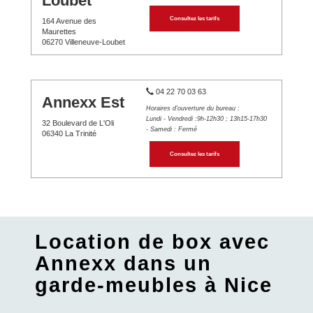
Loubet
Consultez les tarifs
164 Avenue des
Maurettes
06270 Villeneuve-Loubet
04 22 70 03 63
Annexx Est
Horaires d'ouverture du bureau :
Lundi - Vendredi :9h-12h30 ; 13h15-17h30
32 Boulevard de L'Oli
- Samedi : Fermé
06340 La Trinité
Consultez les tarifs
Location de box avec
Annexx dans un
garde-meubles à Nice