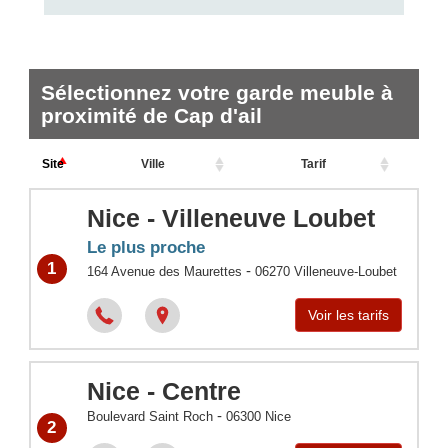
Sélectionnez votre garde meuble à
proximité de Cap d'ail
Site
Ville
Tarif
Nice - Villeneuve Loubet
Le plus proche
1
-
164 Avenue des Maurettes
06270
Villeneuve-Loubet
Voir les tarifs
Nice - Centre
-
Boulevard Saint Roch
06300
Nice
2