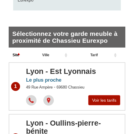
Eurexpo
Sélectionnez votre garde meuble à
proximité de Chassieu Eurexpo
Site
Ville
Tarif
Lyon - Est Lyonnais
Le plus proche
1
-
49 Rue Ampère
69680
Chassieu
Voir les tarifs
Lyon - Oullins-pierre-
bénite